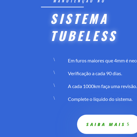
MANUTENÇÃO NO
SISTEMA
TUBELESS
\
Em furos maiores que 4mm é nec
\
Verificação a cada 90 dias.
\
A cada 1000km faça uma revisão.
\
Complete o liquido do sistema.
SAIBA MAIS