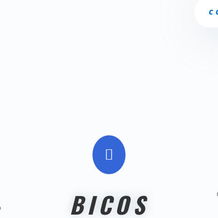
C

BICOS
o