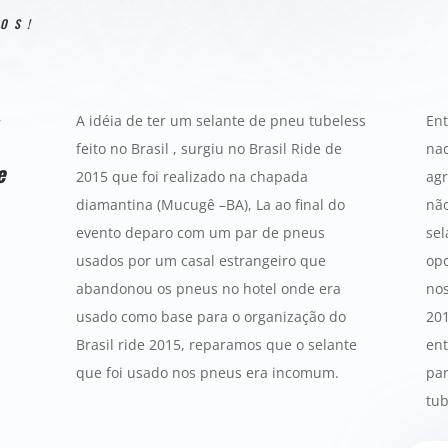
ROS!
A idéia de ter um selante de pneu tubeless
Ent
feito no Brasil , surgiu no Brasil Ride de
nac
e
2015 que foi realizado na chapada
agr
diamantina (Mucugê –BA), La ao final do
não
evento deparo com um par de pneus
sel
usados por um casal estrangeiro que
opo
abandonou os pneus no hotel onde era
nos
usado como base para o organização do
201
Brasil ride 2015, reparamos que o selante
en
que foi usado nos pneus era incomum.
pa
tub